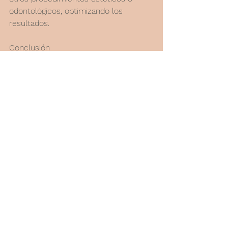
odontológicos, optimizando los 
resultados.
Conclusión
Finalizar tu tratamiento con luz roja 
en Policlínica Henko significa:
Recuperación más rápida
Mejores resultados
Experiencia relajante y 
personalizada
No dejes pasar la oportunidad de 
disfrutar de los beneficios de la luz 
roja en tu próximo tratamiento.